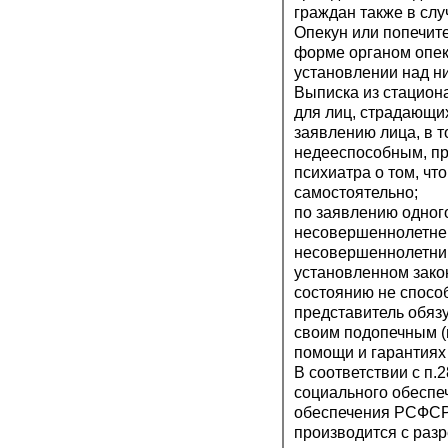
граждан также в сл
Опекун или попечите
форме органом опек
установлении над ни
Выписка из стацион
для лиц, страдающи
заявлению лица, в т
недееспособным, пр
психиатра о том, чт
самостоятельно;
по заявлению одного
несовершеннолетне
несовершеннолетним
установленном зако
состоянию не способ
представитель обязу
своим подопечным (п
помощи и гарантиях 
В соответствии с п
социального обеспе
обеспечения РСФСР 
производится с раз