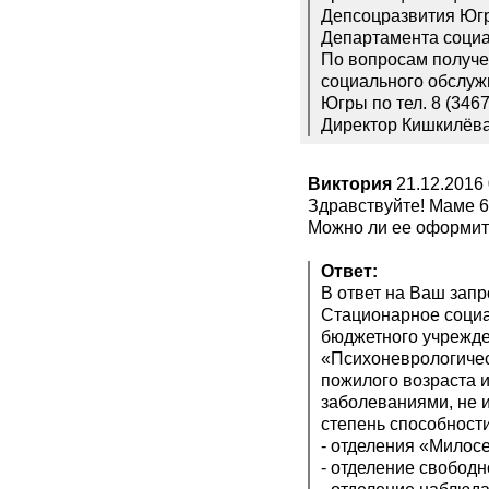
Депсоцразвития Югр
Департамента социа
По вопросам получе
социального обслуж
Югры по тел. 8 (346
Директор Кишкилёв
Виктория
21.12.2016 
Здравствуйте! Маме 68
Можно ли ее оформит
Ответ:
В ответ на Ваш зап
Стационарное социа
бюджетного учрежде
«Психоневрологичес
пожилого возраста 
заболеваниями, не 
степень способност
- отделения «Милос
- отделение свободн