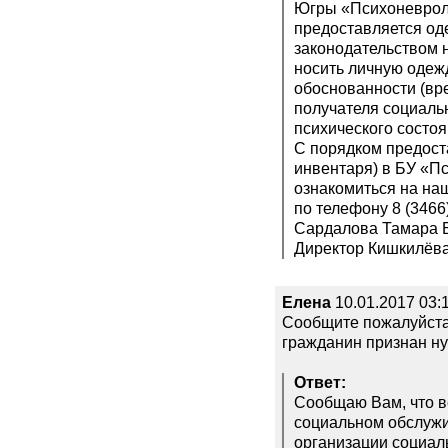
Югры «Психоневроло
предоставляется о
законодательством 
носить личную одеж
обоснованности (вр
получателя социаль
психического состоя
С порядком предост
инвентаря) в БУ «П
ознакомиться на на
по телефону 8 (3466
Сардалова Тамара Б
Директор Кишкилёв
Елена
10.01.2017 03:
Сообщите пожалуйста 
гражданин признан н
Ответ:
Сообщаю Вам, что в
социальном обслужи
организации социал