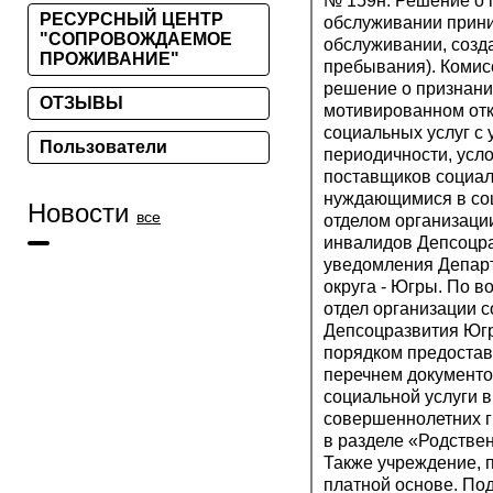
№ 159н. Решение о 
РЕСУРСНЫЙ ЦЕНТР
обслуживании прини
"СОПРОВОЖДАЕМОЕ
обслуживании, созд
ПРОЖИВАНИЕ"
пребывания). Комис
решение о признан
ОТЗЫВЫ
мотивированном отк
социальных услуг с
Пользователи
периодичности, усло
поставщиков социал
нуждающимися в со
Новости
все
отделом организаци
инвалидов Депсоцра
уведомления Департ
округа - Югры. По 
отдел организации 
Депсоцразвития Югры
порядком предостав
перечнем документо
социальной услуги 
совершеннолетних г
в разделе «Родстве
Также учреждение, 
платной основе. По