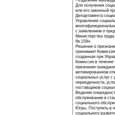
- отделение наблюд
Для получения соци
или его законный п
Департамента социа
Управление социаль
многофункциональны
с заявлением о пре
Министерства труда
№ 159н.
Решение о признани
принимает Комиссия
созданная при Упра
Комиссия в течение
признании граждан
мотивированном отк
социальных услуг с
периодичности, усло
поставщиков социал
Ведение очередност
обслуживании в ста
социального обслуж
Югры. Поступить в 
социального развит